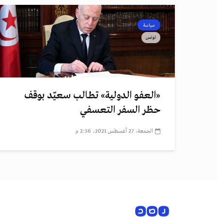
سياسة
تونس
«العفو الدولية» تطالب سعيّد بوقف
حظر السفر التعسفي
الجمعة، 27 أغسطس 2021، 2:56 م