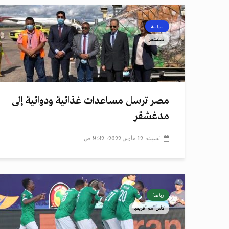
سياسة
مدغشقر
مصر ترسل مساعدات غذائية ودوائية إلى
مدغشقر
السبت، 12 مارس 2022، 9:32 ص
رياضة
كأس أمم أفريقيا