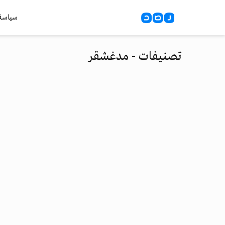
سياسة
تصنيفات - مدغشقر