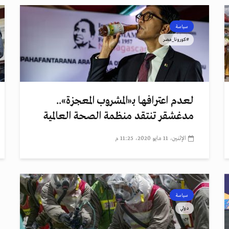
سياسة
#كورونا_مصر
لعدم اعترافها بـ«المشروب المعجزة»..
مدغشقر تنتقد منظمة الصحة العالمية
الإثنين، 11 مايو 2020، 11:25 م
سياسة
دولي