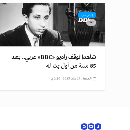
إعلام جديد
BBC
شاهد| توقف راديو «BBC» عربي.. بعد
85 سنة من أول بث له
الجمعة، 27 يناير 2023، 2:10 م