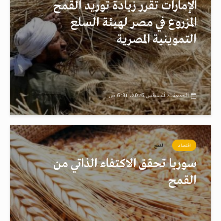
الإمارات تقرر زيادة توريد القمح
المزروع في مصر لهيئة السلع
التموينية المصرية
الجمعة، 7 أغسطس 2026، 6:31 ص
اقتصاد
القمح
سوريا تحقق الاكتفاء الذاتي من
القمح