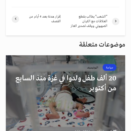
“الشعب” يطالب بقطع
إقرار هدنة بعد 4 أيام من
العلاقات مع الكيان
القصف
الصهيوني ووقف تصدير الغاز
موضوعات متعلقة
سياسة
اليونيسيف
20 ألف طفل ولدوا في غزة منذ السابع
من أكتوبر