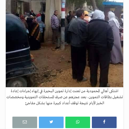
اشتكى أهالي المحمودية من تعنت إدارة تموين البحيرة في إنهاء إجراءات إعادة
تشغيل بطاقات التموين، بعد عجزهم عن صرف المستحقات التموينية ومخصصات
الخبز لأيام نتيجة توقف أعداد كبيرة منها بشكل مفاجئ