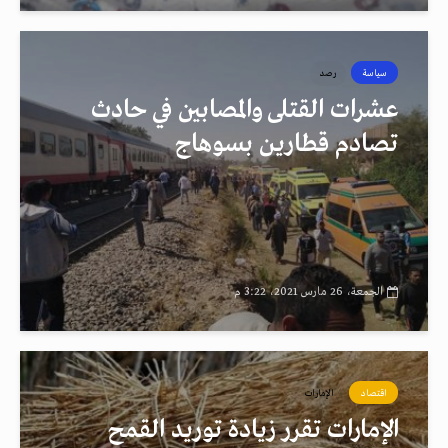
سياسة
رصد
عشرات القتلى والمصابين في حادث
تصادم قطارين بسوهاج
الجمعة، 26 مارس 2021، 3:22 م
اقتصاد
الإمارات
الإمارات تقرر زيادة توريد القمح