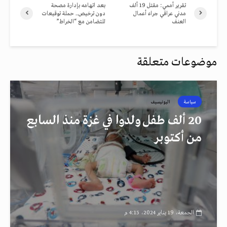
تقرير أممي: مقتل 19 ألف
بعد اتهامه بإدارة مصحة
مدني عراقي جراء أعمال
دون ترخيص.. حملة توقيعات
العنف
للتضامن مع “الخراط”
موضوعات متعلقة
سياسة
اليونيسيف
20 ألف طفل ولدوا في غزة منذ السابع
من أكتوبر
الجمعة، 19 يناير 2024، 4:15 م