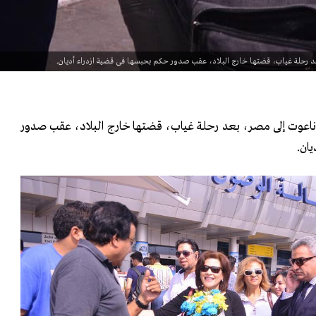
عد رحلة غياب، قضتها خارج البلاد، عقب صدور حكم بحبسها فى قضية ازدراء أديان.
ناعوت إلى مصر، بعد رحلة غياب، قضتها خارج البلاد، عقب صدور
ان.