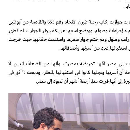
ا.
وقالت المصادر إنه أثناء إنهاء إجراءات جوازات ركاب رحلة طيران الاتحاد رقم 653 والقادمة من أبوظبى
هاء إجراءات وصولها وبوضع اسمها على كمبيوتر الجوازات لم تظهر
أو ترقب وصول وتم ختم جواز سفرها واستلمت حقائبها حيث خرجت
ت إلى مصر لأنها “مريضة بمصر”، وأنها من الضعاف الذين لا
أن أسرتها ونجلها كانوا فى استقبالها بالمطار، وتابعت :”أثق فى
يرة إلى أنها قررت منذ أربعة أشهر أن تعود إلى مصر.