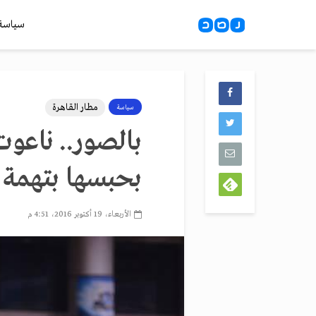
سياسة
مطار القاهرة
سياسة
بالصور.. ناعوت
بحبسها بتهمة از
الأربعاء، 19 أكتوبر 2016، 4:51 م