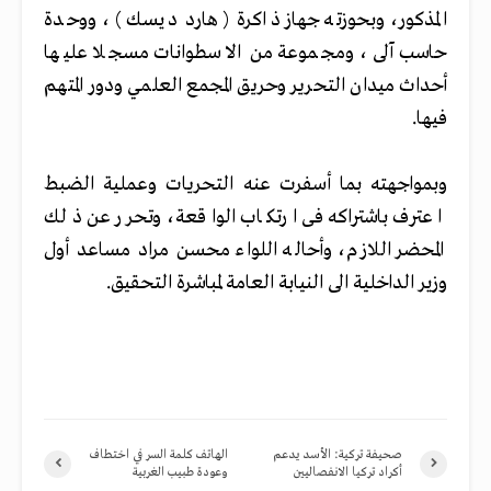
المذكور، وبحوزته جهاز ذاكرة ( هارد ديسك )، ووحدة
حاسب آلى، ومجموعة من الاسطوانات مسجلا عليها
أحداث ميدان التحرير وحريق المجمع العلمي ودور المتهم
فيها.
وبمواجهته بما أسفرت عنه التحريات وعملية الضبط
اعترف باشتراكه فى ارتكاب الواقعة، وتحرر عن ذلك
المحضر اللازم، وأحاله اللواء محسن مراد مساعد أول
وزير الداخلية الى النيابة العامة لمباشرة التحقيق.
صحيفة تركية: الأسد يدعم
الهاتف كلمة السر في اختطاف
أكراد تركيا الانفصاليين
وعودة طبيب الغربية