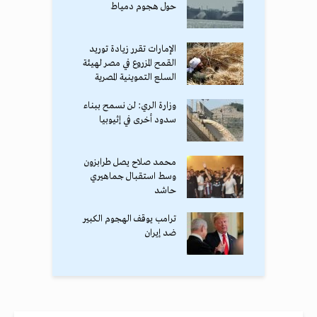
حول هجوم دمياط
الإمارات تقرر زيادة توريد
القمح المزروع في مصر لهيئة
السلع التموينية المصرية
وزارة الري: لن نسمح ببناء
سدود أخرى في إثيوبيا
محمد صلاح يصل طرابزون
وسط استقبال جماهيري
حاشد
ترامب يوقف الهجوم الكبير
ضد إيران