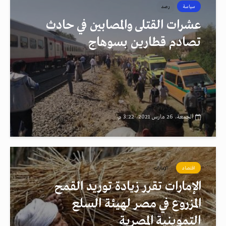
سياسة
رصد
عشرات القتلى والمصابين في حادث
تصادم قطارين بسوهاج
الجمعة، 26 مارس 2021، 3:22 م
اقتصاد
الإمارات
الإمارات تقرر زيادة توريد القمح
المزروع في مصر لهيئة السلع
التموينية المصرية