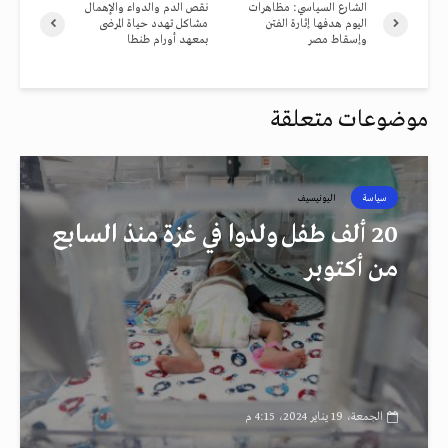
الشارع السياسي: مظاهرات
نقص الدم والدواء والإهمال
اليوم هدفها إثارة الفتن
مشاكل تهدد حياة المرضى
وإسقاط مصر
بمعهد أورام طنطا
موضوعات متعلقة
سياسة
اليونيسيف
20 ألف طفل ولدوا في غزة منذ السابع
من أكتوبر
الجمعة، 19 يناير 2024، 4:15 م