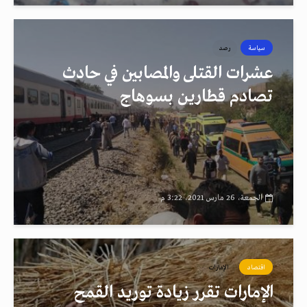
سياسة
رصد
عشرات القتلى والمصابين في حادث
تصادم قطارين بسوهاج
الجمعة، 26 مارس 2021، 3:22 م
اقتصاد
الإمارات
الإمارات تقرر زيادة توريد القمح