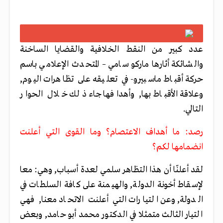
عدد كبير من النقط الخلافية والقضايا الساخنة
والشائكة أثارها ماركو سامي – المتحدث الإعلامي باسم
حركة أقباط ماسبيرو- في تعليقه على تظاهرات اليوم,
وعلاقة الأقباط بها, وأهدافها جاء ذلك خلال الحوار
التالي.
رصد: ما أهداف الاعتصام؟ وما القوى التي أعلنت
انضمامها لكم؟
لقد أعلنّا أن هذا التظاهر سلمي لعدة أسباب, وهي: معا
لإسقاط أخونة الدولة, والهيمنة على كافة السلطات في
الدولة, وعن التيارات التي أعلنت الاتحاد معنا, فهي
التيار الثالث متمثلا في الدكتور محمد أبو حامد, وبعض