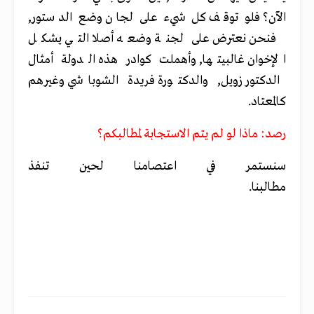
الآن؟ فلو توقف كل شيء على لجان وضع الدستور,
فنحن نعترض على لجنة وضعه أصلا التي يشكل
الإخوان غالبيتها, وأهملت كوادر هذه الدولة أمثال
الدكتور زويل, والدكتورة فريدة الشوباشي وغيرهم
كالمعتاد.
رصد: ماذا لو لم يتم الاستجابة لمطالبكم؟
سنستمر في اعتصامنا لحين تنفذ
مطالبنا.