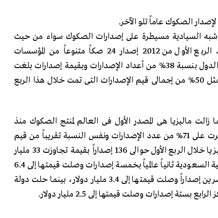
لإصدار الصكوك عاماً تلو الآخر.
شبه السيادية مسيطرة على إصدارات الصكوك سواء من حيث
العدد أو الحجم، فقد شهد الربع الأول من 2012 إصدار 24 صكاً متنوعاً من المؤسسات
الحكومية وحدها فى مختلف الدول بنسبة 38% من أعداد الإصدارات وبقيمة إصدارات بلغت
حوالى 23.2 مليار دولار وهى تمثل 50% من إجمالى قيم الإصدارات التى تمت خلال هذا الربع
ا زالت ماليزيا هى المصدر الأول فى العالم لمنتج الصكوك منذ
نشأتها وحتى اليوم حيث سيطرت على 71% من عدد الإصدارات ونفس النسبة تقريباً من قيم
الإصدارات حيث أصدر فى ماليزيا خلال الربع الأول حوالى 136 إصداراً بقيمة تجاوزت 33 مليار
دولار بقليل، أتت المملكة العربية السعودية ثانياً عالمياً بخمسة إصدارات وصلت قيمتها إلى 6.4
مليار دولار، ثم إندونيسيا بعشرين إصداراً وصلت قيمتها إلى 3.4 مليار دولار، بينما حلت دولة
ابع بستة إصدارات وصلت قيمتها إلى 2.5 مليار دولار.