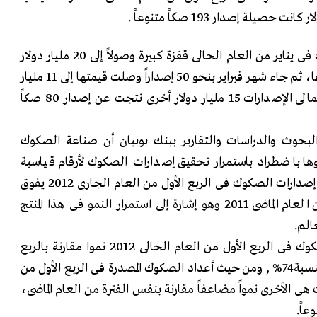
.
حيث حققت إصدارات الصكوك فى يناير من العام الحالى قفزة كبيرة وصولاً إلى 20 مليار دولار
ناتجة عن إصدار 63 صكا متنوعا، ثم جاء شهر فبراير بنحو 50 إصداراً وصلت قيمتها إلى 11 مليار
دولار وفى مارس الماضى بلغ إجمالى الإصدارات 15 مليار دولار أخرى نتجت عن إصدار 80 صكاً
بحوث والدراسات والتقارير ببنك بوبيان أن صناعة الصكوك
وها باضطراد باستمرار تحقيق إصدارات الصكوك لأرقام قياسية
جديدة فى 2012، فما حققته إصدارات الصكوك فى الربع الأول من العام الجارى 2012 يفوق
ما تحقق فى النصف الأول من العام الماضى 2011 وهو إشارة إلى استمرار النمو فى هذا المنتج
عالم
.
فقد حقق حجم إصدارات الصكوك فى الربع الأول من العام الحالى 2012 نموا مقارنة بالربع
الأخير من العام المنصرم 2011بنسبة74% , ومن حيث أعداد الصكوك المصدرة فى الربع الأول من
201 فقد سجلت هى الأخرى نمواً مضاعفاً مقارنة بنفس الفترة من العام الماضى،
.