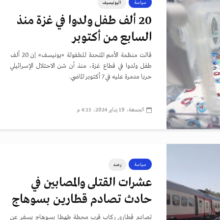
سياسة
اليونيسيف
20 ألف طفل ولدوا في غزة منذ
السابع من أكتوبر
قالت منظمة الأمم المتحدة للطفولة «يونيسف» إن 20 ألف
طفل ولدوا في قطاع غزة، منذ أن شن الاحتلال الإسرائيلي
حربا مدمرة عليه في 7 أكتوبر الماضي.
الجمعة، 19 يناير 2024، 4:15 م
سياسة
رصد
عشرات القتلى والمصابين في
حادث تصادم قطارين بسوهاج
تصادم قطاري ركاب قرب محطة طهطا بسوهاج يسفر عن