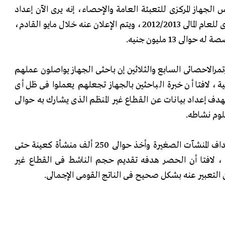
س الجهاز المركزى للتعبئة العامة والإحصاء، إنه يرى الآن إعداد
تجربة قبلية للتعداد الاقتصادى للعام المالى 2012/2013، ويتم الإعلان عنه خلال مايو القادم،
والى 13 مليون جنيه.
رالاحصائى السابع والثلاثين إن باحثى الجهاز يواصلون عملهم
ية، لافتا أن خبرة الباحثين بالجهاز تجعلهم يعملوا فى ظل أى
دف إعداد بيانات عن القطاع غير المنظم الذى يشارك به حوالى
وأشار الجندى إلى أنه تم استهداف المنشآت الصغيرة وأخذ حوالى 250 ألف منشأة كعينة حتى
 ، لافتا أن الحصر هدفه تقديم حجم الناشط فى القطاع غير
ن التعبير عنه بشكل صحيح فى الناتج القومى الإجمالى.