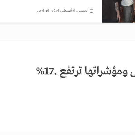
الخميس، 6 أغسطس 2026، 6:46 ص
ومؤشراتها ترتفع .17%