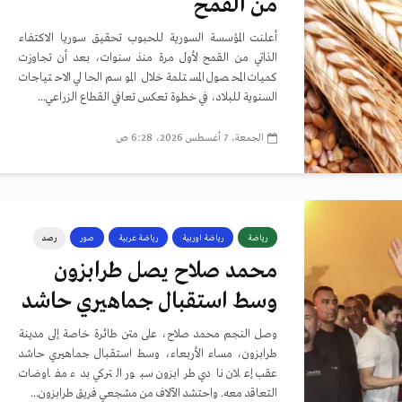
من القمح
أعلنت المؤسسة السورية للحبوب تحقيق سوريا الاكتفاء
الذاتي من القمح لأول مرة منذ سنوات، بعد أن تجاوزت
كميات المحصول المستلمة خلال الموسم الحالي الاحتياجات
السنوية للبلاد، في خطوة تعكس تعافي القطاع الزراعي...
الجمعة، 7 أغسطس 2026، 6:28 ص
رياضة
رياضة اوربية
رياضة عربية
صور
رصد
محمد صلاح يصل طرابزون
وسط استقبال جماهيري حاشد
وصل النجم محمد صلاح، على متن طائرة خاصة إلى مدينة
طرابزون، مساء الأربعاء، وسط استقبال جماهيري حاشد
عقب إعلان نادي طرابزون سبور التركي بدء مفاوضات
التعاقد معه. واحتشد الآلاف من مشجعي فريق طرابزون...