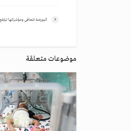
البورصة تتعافى ومؤشراتها ترتفع .17
موضوعات متعلقة