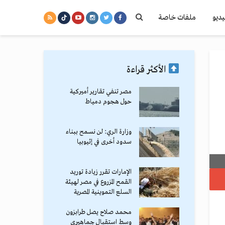
يديو
ملفات خاصة
الأكثر قراءة
مصر تنفي تقارير أميركية
حول هجوم دمياط
وزارة الري: لن نسمح ببناء
سدود أخرى في إثيوبيا
الإمارات تقرر زيادة توريد
القمح المزروع في مصر لهيئة
السلع التموينية المصرية
محمد صلاح يصل طرابزون
وسط استقبال جماهيري