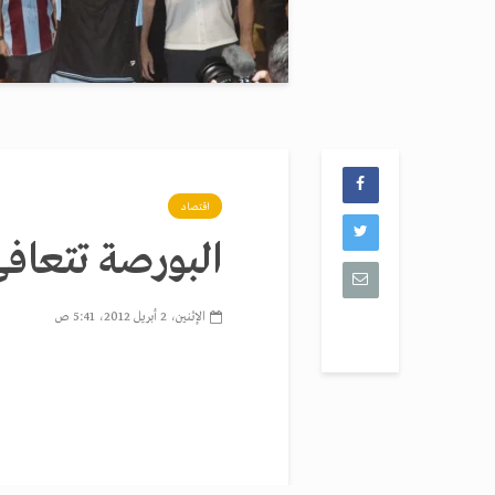
اقتصاد
البورصة تتعافى 
الإثنين، 2 أبريل 2012، 5:41 ص