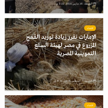
الجمعة، 26 مارس 2021، 3:22 م
اقتصاد
الإمارات
الإمارات تقرر زيادة توريد القمح
المزروع في مصر لهيئة السلع
التموينية المصرية
الجمعة، 7 أغسطس 2026، 6:31 ص
اقتصاد
القمح