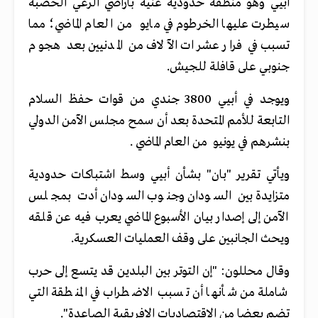
أبيي وهو منطقة حدودية غنية بأراضي الرعي الخصبة
سيطرت عليها الخرطوم في مايو من العام الماضي؛ مما
تسبب في فرار عشرات الآلاف من المدنيين بعد هجوم
جنوبي على قافلة للجيش
.
ويوجد في أبيي 3800 جندي من قوات حفظ السلام
التابعة للأمم المتحدة بعد أن سمح مجلس الآمن الدولي
بنشرهم في يونيو من العام الماضي
.
ويأتي تقرير "بان" بشأن أبيي وسط اشتباكات حدودية
متزايدة بين السودان وجنوب السودان أدت بمجلس
الآمن إلى إصدار بيان الأسبوع الماضي يعرب فيه عن قلقه
ويحث الجانبين على وقف العمليات العسكرية
.
وقال محللون: "إن التوتر بين البلدين قد يتسع إلى حرب
شاملة من شأنها أن تسبب الاضطراب في المنطقة التي
تضم بعضا من الاقتصاديات الإفريقية الصاعدة"
.