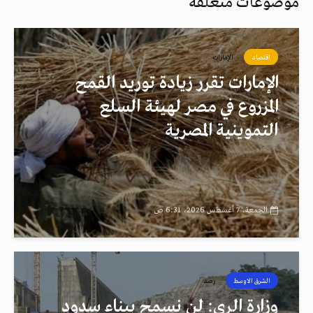
موضوعات متعلقة
اقتصاد
الإمارات
الإمارات تقرر زيادة توريد القمح
المزروع في مصر لهيئة السلع
التموينية المصرية
الجمعة، 7 أغسطس 2026، 6:31 ص
الشرق الاوسط
رصد
وزارة الري: لن نسمح ببناء سدود