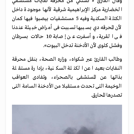
وقال القارئ « نشتكي من محرقة نفايات مستشفي
الخضارية مركز الإبراهيمية شرقية لآنها موجودة داخل
الكتلة السكنية وفيه 5 مستشفيات بيصبوا فيها كمان
لآن المحرقه دي بسببها تسببت فى أمراض خبيثة عندنا
فى القرية، وأسفرت عن إصابة 10 حالات بسرطان
وفشل كلوى لآن الأدخنة تدخل البيوت».
وطالب القارئ عبر شكواه، وزاره الصحة، بنقل محرقة
النفايات بعيدا عن الكتلة السكنية، بإدارة مستقلة
بذاتها عن المستشفى بالصحراء، وتفادى العواقب
الوخيمة التى تحدث مستقبلا من الأدخنة السامة التى
تصدرها المحارق.