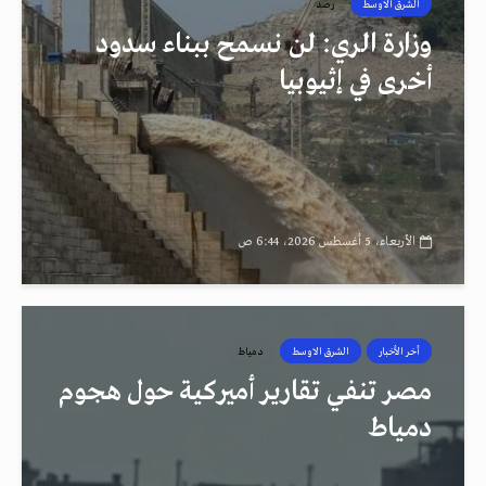
الشرق الاوسط
رصد
وزارة الري: لن نسمح ببناء سدود
أخرى في إثيوبيا
الأربعاء، 5 أغسطس 2026، 6:44 ص
أخر الأخبار
الشرق الاوسط
دمياط
مصر تنفي تقارير أميركية حول هجوم
دمياط