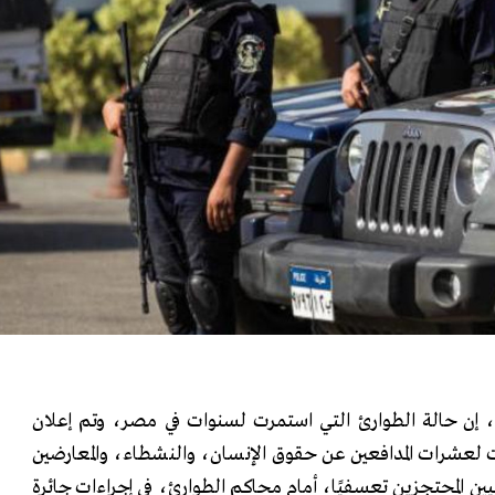
، إن حالة الطوارئ التي استمرت لسنوات في مصر، وتم إعلان
ت لعشرات المدافعين عن حقوق الإنسان، والنشطاء، والمعارضين
ين المحتجزين تعسفيًا، أمام محاكم الطوارئ، في إجراءات جائرة