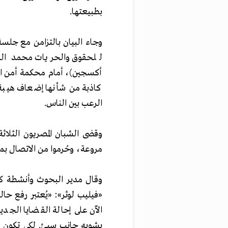
بطبيعتها.
وجاء البيان بالتز
امن مع جلسة 
للحقوق والحريات محمد البا
أكسجين)، أمام محكمة أمن ال
كاذبة من شأنها إضعاف هيبة ا
الرعب بين الناس.
وقضى الشبان المصريون الثلا
مروعة، وحُرموا من الاتصال بمح
وقال مدير البحوث وأنشطة كسب
«فيليب لوثر»: «يُعتبر رفع حا
الآن على إحالة القضايا الجدي
يشوبه جانب سيئ. لكي تكون 