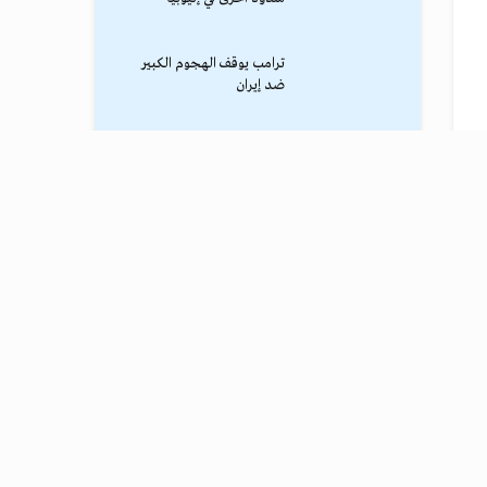
ترامب يوقف الهجوم الكبير
ضد إيران
نادي طرابزون يعلن التفاوض
مع محمد صلاح