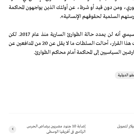
وري، ومن دون قيد أو شرط، عن أولئك الذين يواجهون المحاكمة
رستهم السلمية لحقوقهم الإنسانية».
وفي 25 أكتوبر الماضي، أعلن السيسي أنه لن يمدد حالة الطوارئ السارية منذ عام 2017. لكن
خلال الأشهر الثلاثة التي سبقت هذا القرار، أحالت السلطات ما لا يقل عن 20 من المدافعين عن
رضين السياسيين إلى المحاكمة أمام محاكم الطوارئ.
و الدولية
ـ 125 مليون دولار لتمويل
إصابة 10 جنود مصريين برصاص الحرس
الرئاسي في أفريقيا الوسطى