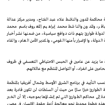
محاكمة المدون والناشط علاء عبد الفتاح، ومدير مركز عدالة
قر، والمدون والناشط محمد إبراهيم (المعروف باسم محمد
دولة طوارئ بتهم ذات دوافع سياسية، من ضمنها نشر أخبار
لدولة، والإضرار بأمنها القومي، وتكدير الأمن العام، وإلقاء
ثة ما يزيد عن عامين في الحبس الاحتياطي التعسفي في ظروف
امين على انفراد، أو التواصل المنتظم مع عائلاتهم.
 التأييد في برنامج الشرق الأوسط وشمال أفريقيا بالمنظمة
لة الطوارئ خبرًا سارًا من حيث أن السلطات لن تكون قادرة بعد
دة إلى محاكم الطوارئ التي تم إنشاؤها بموجبه، إلا أن الخبر
هذه خطوة مجدية نحو معالجة أزمة حقوق الإنسان في مصر،