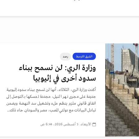
الشرق الاوسط
رصد
وزارة الري: لن نسمح ببناء
سدود أخرى في إثيوبيا
أكدت وزارة الري، الثلاثاء، أنها لن تسمح ببناء سدود إثيوبية
جديدة على مجرى نهر النيل، مجددة تمسكها بالتوصل إلى
اتفاق قانوني ملزم ينظم ملء وتشغيل سد النهضة ويضمن
تبادل البيانات مع دولتي المصب، مصر والسودان. جاء ذلك...
الأربعاء، 5 أغسطس 2026، 6:44 ص