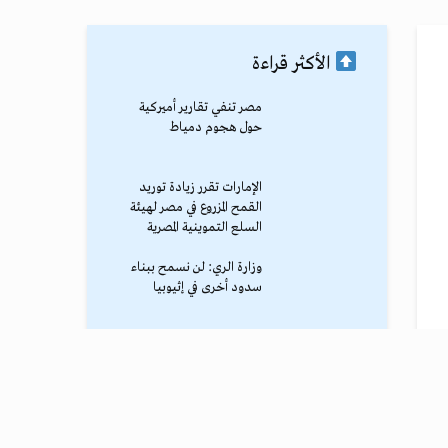
الأكثر قراءة
مصر تنفي تقارير أميركية
حول هجوم دمياط
الإمارات تقرر زيادة توريد
القمح المزروع في مصر لهيئة
السلع التموينية المصرية
وزارة الري: لن نسمح ببناء
سدود أخرى في إثيوبيا
محمد صلاح يصل طرابزون
وسط استقبال جماهيري
حاشد
ترامب يوقف الهجوم الكبير
ضد إيران