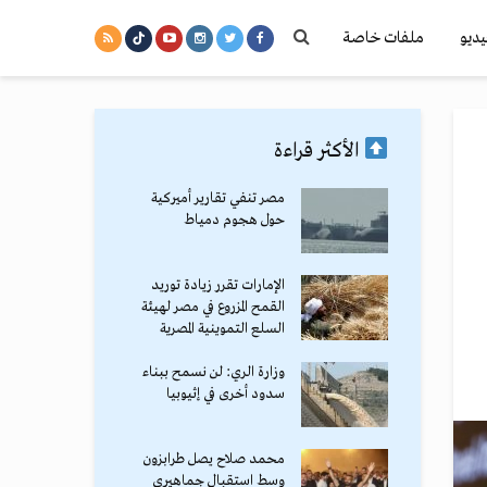
يديو
ملفات خاصة
الأكثر قراءة
مصر تنفي تقارير أميركية
حول هجوم دمياط
الإمارات تقرر زيادة توريد
القمح المزروع في مصر لهيئة
السلع التموينية المصرية
وزارة الري: لن نسمح ببناء
سدود أخرى في إثيوبيا
محمد صلاح يصل طرابزون
وسط استقبال جماهيري