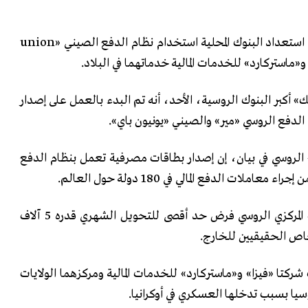
أعلن بنك «سبيربنك» الروسي، استعداد البنوك المحلية استخدام نظام الدفع الصيني «union
 أكبر البنوك الروسية، الأحد، أنه تم البدء بالعمل على إصدار
لدفع الروسي «مير» والصيني «يونيون باي».
الروسي في بيان، إن إصدار بطاقات مصرفية تعمل بنظام الدفع
لات الدفع المالي في 180 دولة حول العالم.
وفي سياق متصل، أعلن البنك المركزي الروسي فرض حد أقصى للتحويل الشهري قدره 5 آلاف
الحقيقيين للخارج.​​​​​​​
كتا «فيزا» و«ماستركارد» للخدمات المالية ومركزهما الولايات
سيا بسبب تدخلها العسكري في أوكرانيا.