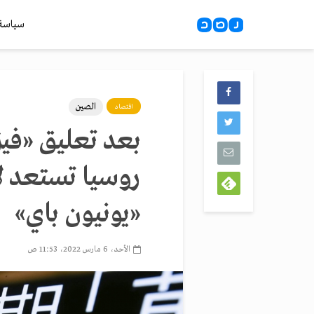
سياسة
الصين
اقتصاد
بعد تعليق «فيز
روسيا تستعد ل
«يونيون باي»
الأحد، 6 مارس 2022، 11:53 ص