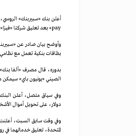
pay» بعد تعليق شركتا «فيزا» و«ماستركارد» للخدمات المالية خدماتهما في البلاد.
وأوضح بيان صادر عن «سبيربنك»
بطاقات بنكية تعمل مع نظامي ا
بدوره، قال مصرف «ألفا بنك» 
الصيني «يونيون باي» سيمكن من إجراء معام
دولار، على تحويل أموال الأشخاص 
وفي وقت سابق السبت، أعلنت شر
المتحدة، تعليق خدماتهما في رو