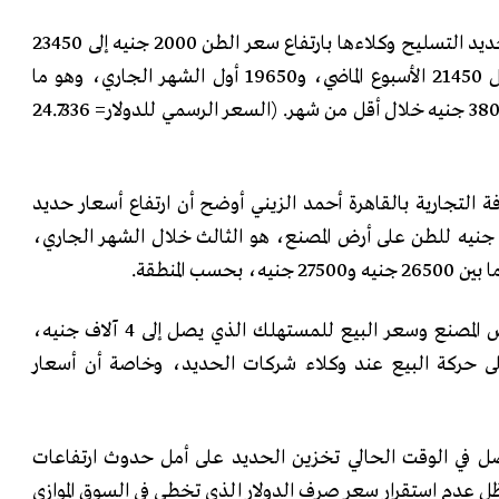
أبلغت عدد من شركات إنتاج حديد التسليح وكلاءها بارتفاع سعر الطن 2000 جنيه إلى 23450
جنيهًا على أرض المصنع، مقابل 21450 الأسبوع الماضي، و19650 أول الشهر الجاري، وهو ما
يعني ارتفاع سعر الطن بنحو 3800 جنيه خلال أقل من شهر. (السعر الرسمي للدولار= 24.7336
ة التجارية بالقاهرة أحمد الزيني أوضح أن ارتفاع أسعار حديد
ح اليوم إلى 23450 ألف جنيه للطن على أرض المصنع، هو الثالث خلال الشهر الجاري،
سب المنطقة.
الفارق بين سعر البيع على أرض المصنع وسعر البيع للمستهلك الذي يصل إلى 4 آلاف جنيه،
لى حركة البيع عند وكلاء شركات الحديد، وخاصة أن أسعار
ضل في الوقت الحالي تخزين الحديد على أمل حدوث ارتفاعات
 ظل عدم استقرار سعر صرف الدولار الذي تخطى في السوق الموازي