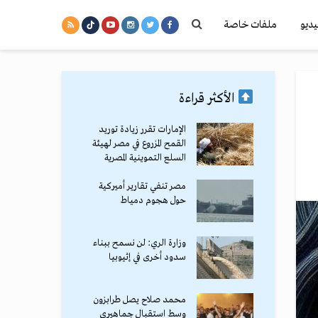
يديو
ملفات خاصة
الأكثر قراءة
الإمارات تقرر زيادة توريد
القمح المزروع في مصر لهيئة
السلع التموينية المصرية
مصر تنفي تقارير أميركية
حول هجوم دمياط
وزارة الري: لن نسمح ببناء
سدود أخرى في إثيوبيا
محمد صلاح يصل طرابزون
وسط استقبال جماهيري