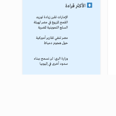
الأكثر قراءة
الإمارات تقرر زيادة توريد
القمح المزروع في مصر لهيئة
السلع التموينية المصرية
مصر تنفي تقارير أميركية
حول هجوم دمياط
وزارة الري: لن نسمح ببناء
سدود أخرى في إثيوبيا
محمد صلاح يصل طرابزون
وسط استقبال جماهيري
حاشد
ترامب يوقف الهجوم الكبير
ضد إيران