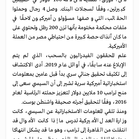
كبيرتين، وفقًا لسجلات البنك. وصل 4 رجال وحملوا
الحقائب، التي وصفها مسؤولون أميركيون لاحقًا في
ملفات محكمة مختومة بأنها تزن 200 رطل وتحتوي على
ما كان آنذاك حصة كبيرة من احتياطي مصر من العملة
الأميركية.
علم المحققون الفيدراليون بالسحب، الذي لم يتم
الإبلاغ عنه سابقًا، في أوائل عام 2019. أدى الاكتشاف
إلى تكثيف تحقيق جنائي سري بدأ قبل عامين بمعلومات
استخباراتية أميركية سرية تشير إلى أن السيسي سعى إلى
منح ترامب 10 ملايين دولار لتعزيز حملته الرئاسية لعام
2016، وفقًا لتحقيق أجرته صحيفة واشنطن بوست.
ومنذ تلقي المعلومات الاستخباراتية عن السيسي، كانت
وزارة العدل الأميركية تدرس ما إذا كانت الأموال قد
انتقلت من القاهرة إلى ترامب، وهو
ما قد يشكل انتهاكا