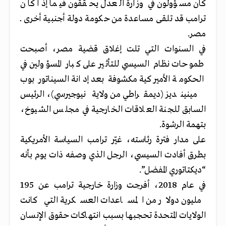
كان مسؤولون في وزارة العدل يحققون فيما إذا كان
ترامب قد تلقى مساعدة من حكومة دولة أجنبية أخرى ــ
مصر.
في السنوات التي
تلت إغلاق قضية مصر،
أصبحت
طموحات نظام السيسي للتأثير على كبار المسؤولين في
الحكومة الأميركية مكشوفة بعد إدانة
السيناتور بوب
مينينديز (ديمقراطي من ولاية نيوجيرسي)،
الرئيس
السابق للجنة العلاقات الخارجية في مجلس الشيوخ،
بتهمة الرشوة.
على مدار فترة رئاسته، غيّر ترامب السياسة الأمريكية
بطرق أفادت السيسي، الرجل الذي وصفه ذات يوم بأنه
“ديكتاتوري المفضل”.
في عام 2018، أفرجت وزارة خارجية ترامب عن 195
مليون دولار من المساعدات العسكرية التي كانت
الولايات المتحدة تحجبها بسبب انتهاكات حقوق الإنسان