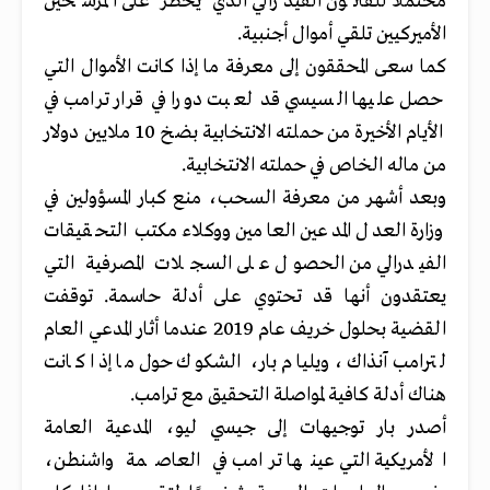
محتملا للقانون الفيدرالي الذي يحظر على المرشحين
الأميركيين تلقي أموال أجنبية.
كما سعى المحققون إلى معرفة ما إذا كانت الأموال التي
حصل عليها السيسي قد لعبت دورا في قرار ترامب في
الأيام الأخيرة من حملته الانتخابية بضخ
10 ملايين دولار
من ماله الخاص في حملته الانتخابية.
وبعد أشهر من معرفة السحب، منع كبار المسؤولين في
وزارة العدل المدعين العامين ووكلاء مكتب التحقيقات
الفيدرالي من الحصول على السجلات المصرفية التي
يعتقدون أنها قد تحتوي على أدلة حاسمة. توقفت
القضية بحلول خريف عام 2019 عندما أثار المدعي العام
لترامب آنذاك، ويليام بار، الشكوك حول ما إذا كانت
هناك أدلة كافية لمواصلة التحقيق
مع ترامب.
أصدر بار توجيهات إلى جيسي ليو، المدعية العامة
الأمريكية التي عينها ترامب في العاصمة واشنطن،