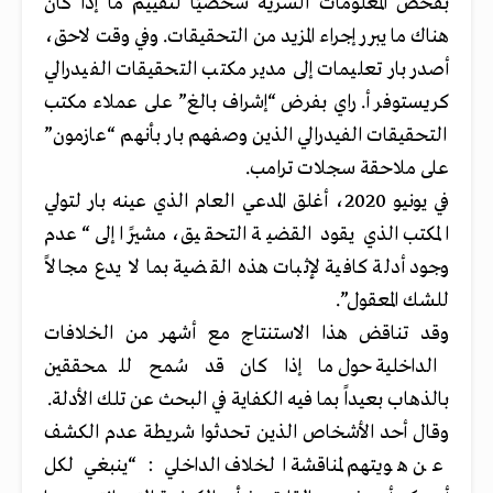
بفحص المعلومات السرية شخصيًا لتقييم ما إذا كان
هناك ما يبرر إجراء المزيد من التحقيقات. وفي وقت لاحق،
أصدر بار تعليمات إلى مدير مكتب التحقيقات الفيدرالي
كريستوفر أ. راي بفرض
“إشراف بالغ” على عملاء مكتب
التحقيقات الفيدرالي الذين وصفهم بار بأنهم “عازمون”
على ملاحقة سجلات ترامب.
في يونيو 2020، أغلق المدعي العام الذي عينه بار لتولي
المكتب الذي يقود القضية التحقيق، مشيرًا إلى “عدم
وجود أدلة كافية لإثبات هذه القضية بما لا يدع مجالاً
للشك المعقول”.
وقد تناقض هذا الاستنتاج مع أشهر من الخلافات
الداخلية حول ما إذا كان قد سُمح للمحققين
بالذهاب
بعيداً بما فيه الكفاية في البحث عن تلك الأدلة.
وقال أحد الأشخاص الذين تحدثوا شريطة عدم الكشف
عن هويتهم لمناقشة الخلاف
الداخلي
: “ينبغي لكل