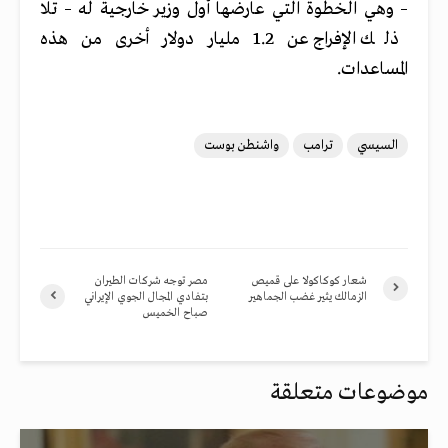
– وهي الخطوة التي عارضها أول وزير خارجية له – تلا
ذلك الإفراج عن 1.2 مليار دولار أخرى من هذه
المساعدات.
السيسي
ترامب
واشنطن بوست
شعار كوكاكولا على قميص
مصر توجه شركات الطيران
الزمالك يثير غضب الجماهير
بتفادي المجال الجوي الإيراني
صباح الخميس
موضوعات متعلقة