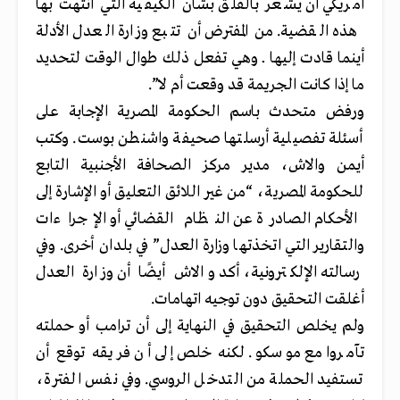
أمريكي أن يشعر بالقلق بشأن الكيفية التي انتهت بها
هذه القضية. من المفترض أن تتبع وزارة العدل الأدلة
أينما قادت إليها ــ وهي تفعل ذلك طوال الوقت لتحديد
ما إذا كانت الجريمة قد وقعت أم لا”.
ورفض متحدث باسم الحكومة المصرية الإجابة على
أسئلة تفصيلية أرسلتها صحيفة واشنطن بوست. وكتب
أيمن والاش، مدير مركز الصحافة الأجنبية التابع
للحكومة المصرية، “من غير اللائق التعليق أو الإشارة إلى
الأحكام الصادرة عن النظام القضائي أو الإجراءات
والتقارير التي اتخذتها وزارة العدل” في بلدان أخرى. وفي
رسالته الإلكترونية، أكد والاش أيضًا أن وزارة العدل
أغلقت التحقيق دون توجيه اتهامات.
ولم يخلص التحقيق في النهاية إلى أن ترامب أو حملته
تآمروا مع موسكو. لكنه خلص إلى أن فريقه توقع أن
تستفيد الحملة من التدخل الروسي. وفي نفس الفترة،