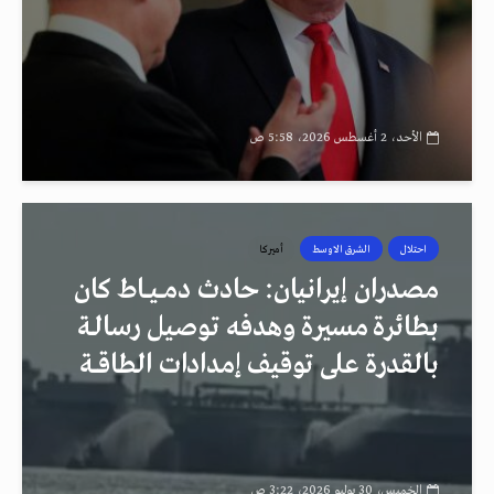
الأحد، 2 أغسطس 2026، 5:58 ص
احتلال
الشرق الاوسط
أميركا
مصدران إيرانيان: حادث دمــيــاط كان
بطائرة مسيرة وهدفه توصيل رسالـة
بالقدرة على توقيف إمدادات الطاقــة
الخميس، 30 يوليو 2026، 3:22 ص