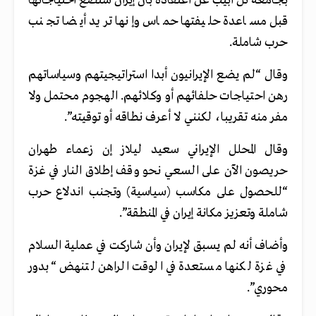
بجامعة تل أبيب عن اعتقاده بأن إيران ستضع احتياجاتها
قبل مساعدة حليفتها حماس وإنها تريد أيضا تجنب
حرب شاملة.
وقال “لم يضع الإيرانيون أبدا استراتيجيتهم وسياساتهم
رهن احتياجات حلفائهم أو وكلائهم. الهجوم محتمل ولا
مفر منه تقريبا، لكنني لا أعرف نطاقه أو توقيته”.
وقال المحلل الإيراني سعید لیلاز إن زعماء طهران
حريصون الآن على السعي نحو وقف إطلاق النار في غزة
“للحصول على مكاسب (سياسية) وتجنب اندلاع حرب
شاملة وتعزيز مكانة إيران في المنطقة”.
وأضاف أنه لم يسبق لإيران وأن شاركت في عملية السلام
في غزة لكنها مستعدة في الوقت الراهن لتنهض “بدور
محوري”.