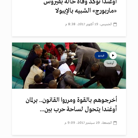
أوغندا تؤكد وفاة حالة بفيروس
«ماربورج» الشبيه بالإيبولا
الخميس، 19 أكتوبر 2017، 8:38 م
فيديو
أوغندا
أخرجوهم بالقوة ومرروا القانون.. برلمان
أوغندا يتحول لساحة حرب بين...
الجمعة، 29 سبتمبر 2017، 9:09 م