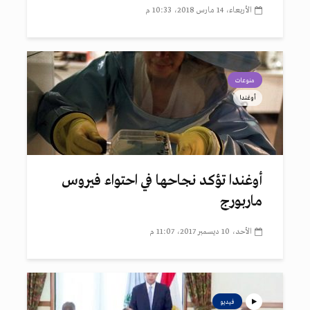
الأربعاء، 14 مارس 2018، 10:33 م
منوعات
أوغندا
أوغندا تؤكد نجاحها في احتواء فيروس
ماربورج
الأحد، 10 ديسمبر 2017، 11:07 م
فيديو