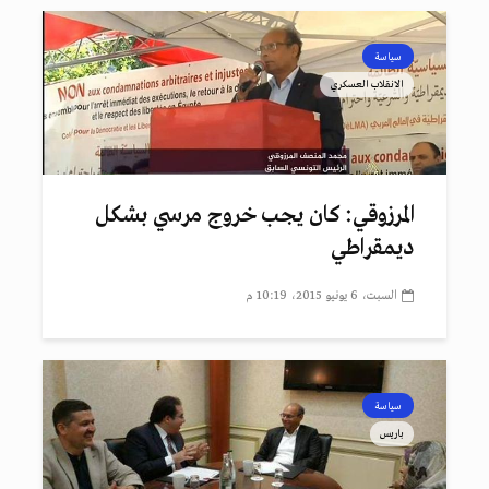
سياسة
الانقلاب العسكري
المرزوقي: كان يجب خروج مرسي بشكل
ديمقراطي
السبت، 6 يونيو 2015، 10:19 م
سياسة
باريس