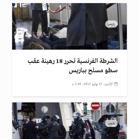
باريس
الشرطة الفرنسية تحرر 18 رهينة عقب
سطو مسلح بباريس
الإثنين، 13 يوليو 2015، 2:44 م
باريس