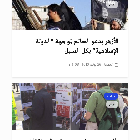
باريس
الأزهر يدعو العالم لمواجهة “الدولة
الإسلامية” بكل السبل
الجمعة، 26 يونيو 2015، 5:08 م
سياسة
باريس