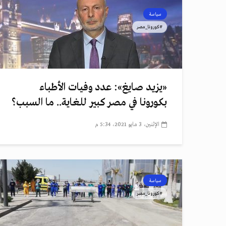
سياسة
#كورونا_مصر
«يزيد صايغ»: عدد وفيات الأطباء
بكورونا في مصر كبير للغاية.. ما السبب؟
الإثنين، 3 مايو 2021، 5:34 م
سياسة
#كورونا_مصر