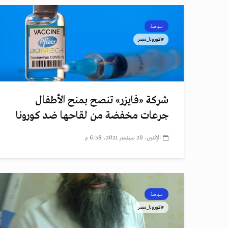
سياسة
#كورونا_مصر
شركة «فايزر» تنصح بمنح الأطفال
جرعات مخفضة من لقاحها ضد كورونا
الإثنين، 20 سبتمبر 2021، 6:58 م
سياسة
#كورونا_مصر