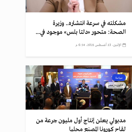
مشكلته في سرعة انتشاره.. وزيرة
الصحة: متحور «دلتا بلس» موجود في...
الإثنين، 23 أغسطس 2021، 6:54 م
سياسة
#كورونا_مصر
مدبولي يعلن إنتاج أول مليون جرعة من
لقاح كورونا المصنع محليا