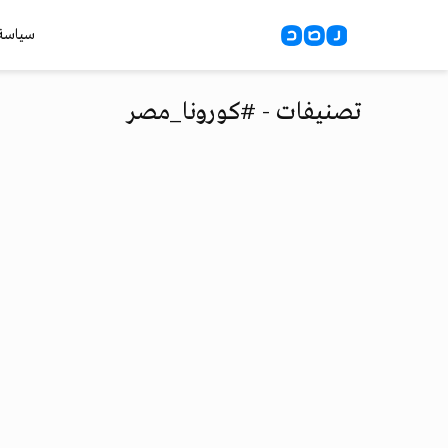
سياسة
تصنيفات - #كورونا_مصر