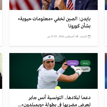
بايدن: الصين تخفي «معلومات حيوية»
بشأن كورونا
السبت، 28 أغسطس 2021، 9:59 ص
رياضة
منوعات
#كورونا_مصر
دعما لبلادها.. التونسية أُنس جابر
تعرض مضربها في بطولة «ويمبلدون»...