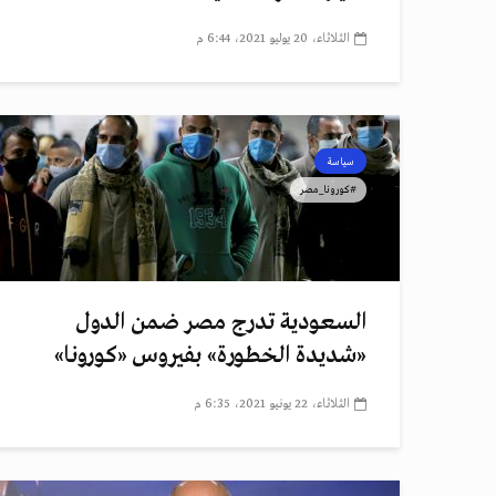
الثلاثاء، 20 يوليو 2021، 6:44 م
سياسة
#كورونا_مصر
السعودية تدرج مصر ضمن الدول
«شديدة الخطورة» بفيروس «كورونا»
الثلاثاء، 22 يونيو 2021، 6:35 م