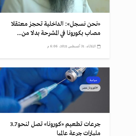
«نحن نسجل»: الداخلية تحجز معتقلا
مصاب بكورونا في المشرحة بدلا من...
الثلاثاء، 31 أغسطس 2021، 6:06 م
سياسة
#كورونا_مصر
جرعات تطعيم «كورونا» تصل لنحو 3.7
مليارات جرعة عالميا