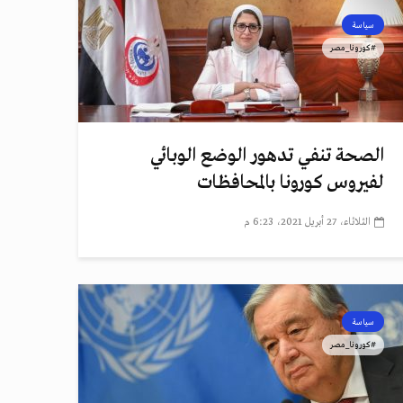
سياسة
#كورونا_مصر
الصحة تنفي تدهور الوضع الوبائي
لفيروس كورونا بالمحافظات
الثلاثاء، 27 أبريل 2021، 6:23 م
سياسة
#كورونا_مصر