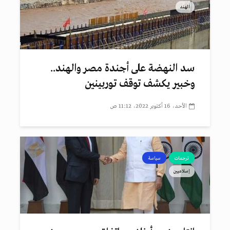
الهند
سد النهضة على أجندة مصر والهند..
وخبير يكشف توقف توربينين
الأحد، 16 أكتوبر 2022، 11:12 ص
ترجمات
سياسة
إسلاميين