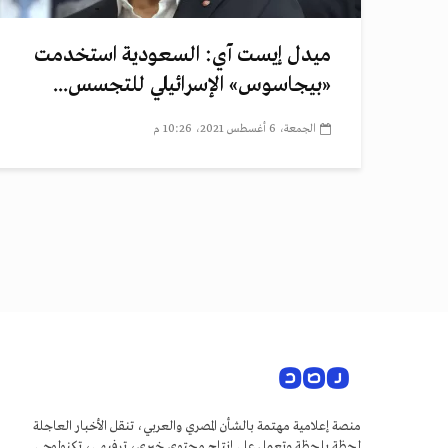
ميدل إيست آي: السعودية استخدمت
«بيجاسوس» الإسرائيلي للتجسس...
الجمعة، 6 أغسطس 2021، 10:26 م
منصة إعلامية مهتمة بالشأن المصري والعربي، تنقل الأخبار العاجلة
لحظة بلحظة وتعمل على إنتاج محتوى خبري، ترفيهي، تكنولوجي