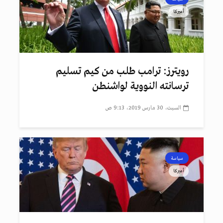
أميركا
رويترز: ترامب طلب من كيم تسليم
ترسانته النووية لواشنطن
السبت، 30 مارس 2019، 9:13 ص
سياسة
أميركا